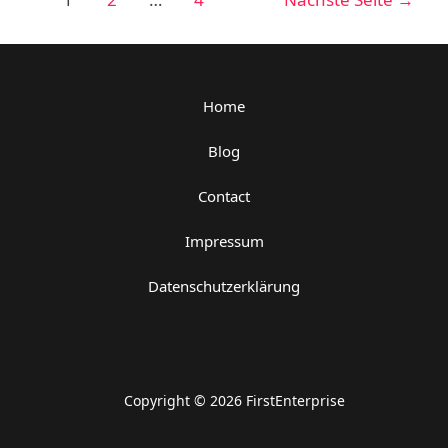
können
der
Sie
Beiträge
2023
erfolgreich
Home
ein
Online-
Blog
Business
aufbauen
Contact
und
online
Impressum
selbstständig
Datenschutzerklärung
Geld
verdienen
Copyright © 2026 FirstEnterprise