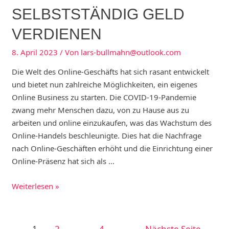
SELBSTSTÄNDIG GELD
VERDIENEN
8. April 2023
/ Von
lars-bullmahn@outlook.com
Die Welt des Online-Geschäfts hat sich rasant entwickelt
und bietet nun zahlreiche Möglichkeiten, ein eigenes
Online Business zu starten. Die COVID-19-Pandemie
zwang mehr Menschen dazu, von zu Hause aus zu
arbeiten und online einzukaufen, was das Wachstum des
Online-Handels beschleunigte. Dies hat die Nachfrage
nach Online-Geschäften erhöht und die Einrichtung einer
Online-Präsenz hat sich als …
Online
Weiterlesen »
Business
starten-
So
Seitennummerierung
1
2
…
4
Nächste Seite
→