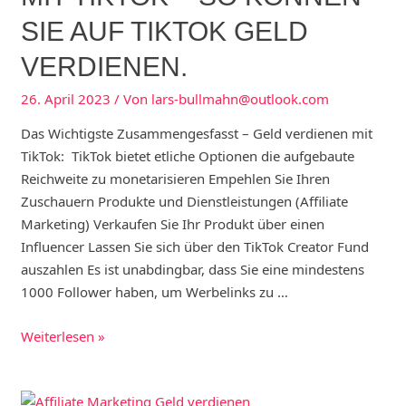
um
SIE AUF TIKTOK GELD
2023
online
VERDIENEN.
Geld
zu
26. April 2023
/ Von
lars-bullmahn@outlook.com
verdienen
Das Wichtigste Zusammengesfasst – Geld verdienen mit
TikTok: TikTok bietet etliche Optionen die aufgebaute
Reichweite zu monetarisieren Empehlen Sie Ihren
Zuschauern Produkte und Dienstleistungen (Affiliate
Marketing) Verkaufen Sie Ihr Produkt über einen
Influencer Lassen Sie sich über den TikTok Creator Fund
auszahlen Es ist unabdingbar, dass Sie eine mindestens
1000 Follower haben, um Werbelinks zu …
Jetzt
Weiterlesen »
Geld
verdienen
mit