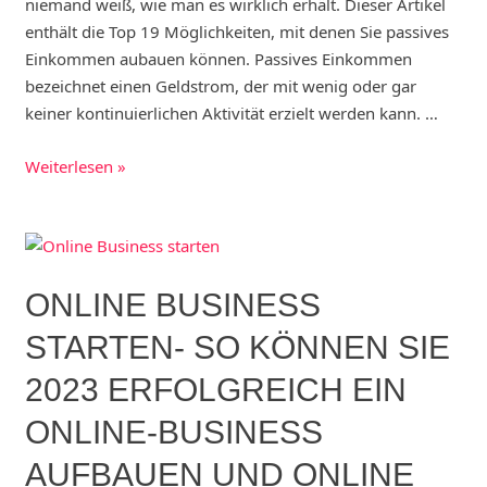
niemand weiß, wie man es wirklich erhält. Dieser Artikel
enthält die Top 19 Möglichkeiten, mit denen Sie passives
Einkommen aubauen können. Passives Einkommen
bezeichnet einen Geldstrom, der mit wenig oder gar
keiner kontinuierlichen Aktivität erzielt werden kann. …
Jetzt
Weiterlesen »
Passives
Einkommen
aufbauen:
Mehr
ONLINE BUSINESS
Geld
verdienen
STARTEN- SO KÖNNEN SIE
und
2023 ERFOLGREICH EIN
finanzielle
Freiheit
ONLINE-BUSINESS
erlangen
AUFBAUEN UND ONLINE