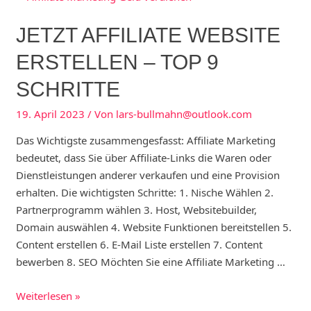
Tiktok
JETZT AFFILIATE WEBSITE
–
So
ERSTELLEN – TOP 9
können
SCHRITTE
Sie
auf
19. April 2023
/ Von
lars-bullmahn@outlook.com
TikTok
Geld
Das Wichtigste zusammengesfasst: Affiliate Marketing
verdienen.
bedeutet, dass Sie über Affiliate-Links die Waren oder
Dienstleistungen anderer verkaufen und eine Provision
erhalten. Die wichtigsten Schritte: 1. Nische Wählen 2.
Partnerprogramm wählen 3. Host, Websitebuilder,
Domain auswählen 4. Website Funktionen bereitstellen 5.
Content erstellen 6. E-Mail Liste erstellen 7. Content
bewerben 8. SEO Möchten Sie eine Affiliate Marketing …
Jetzt
Weiterlesen »