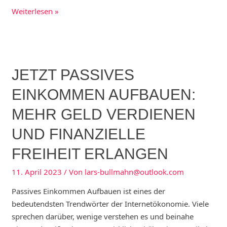
Jetzt
Weiterlesen »
passiv
Geld
verdienen
–
JETZT PASSIVES
23
Optionen
EINKOMMEN AUFBAUEN:
mehr
MEHR GELD VERDIENEN
Geld
verdienen
UND FINANZIELLE
FREIHEIT ERLANGEN
11. April 2023
/ Von
lars-bullmahn@outlook.com
Passives Einkommen Aufbauen ist eines der
bedeutendsten Trendwörter der Internetökonomie. Viele
sprechen darüber, wenige verstehen es und beinahe