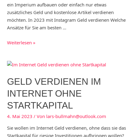
ein Imperium aufbauen oder einfach nur etwas
zusätzliches Geld und kostenlose Artikel verdienen
möchten. In 2023 mit Instagram Geld verdienen Welche
Ansätze für Sie am besten …
Jetzt
Weiterlesen »
mit
Instagram
Geld
verdienen
GELD VERDIENEN IM
–
2023
INTERNET OHNE
Durch
STARTKAPITAL
Influencer
Marketing
4. Mai 2023
/ Von
lars-bullmahn@outlook.com
Follower
generieren
Sie wollen im Internet Geld verdienen, ohne dass sie das
Startkapital für riesige Investitionen aufbringen wollen?